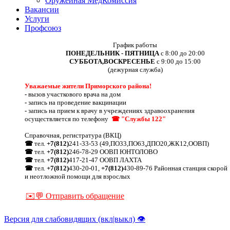
Оружейная МедКомиссия
Вакансии
Услуги
Профсоюз
График работы
ПОНЕДЕЛЬНИК - ПЯТНИЦА
с 8:00 до 20:00
СУББОТА,ВОСКРЕСЕНЬЕ
с 9:00 до 15:00
(дежурная служба)
Уважаемые жители Приморского района!
-
вызов участкового врача на дом
-
запись на проведение вакцинации
-
запись на прием к врачу в учреждениях здравоохранения
осуществляется по телефону
☎ "Службы 122"
Справочная, регистратура (ВКЦ)
☎
тел.
+7(812)
241-33-53 (49,ПО33,ПО63,ДПО20,ЖК12,ООВП)
☎
тел.
+7(812)
246-78-29 ООВП ЮНТОЛОВО
☎
тел.
+7(812)
417-21-47 ООВП ЛАХТА
☎
тел.
+7(812)
430-20-01,
+7(812)
430-89-76 Районная станция скорой
и неотложной помощи для взрослых
✉️💬 Отправить обращение
Версия для слабовидящих (вкл|выкл) 👁