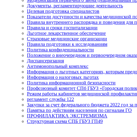
Модернизация первичного звена (Национальный пр
Документы, регламентирующие деятельность
Целевая подготовка специалистов
Показатели доступности и качества медицинской 
Правила внутреннего распорядка и поведения для 
Правила и сроки госпитализации
Льготное лекарственное обеспечение
Страховые медицинские организации
Правила подготовки к исследованиям
Политика конфиденциальности
Положение о внеочередном и первоочередном ока
Диспансеризация
Антимонопольный комплекс
Информация о льготных категориях, которым пред
Информация о налоговых льготах
Политика информационной безопасности
Профсоюзный комитет СПб ГБУЗ «Городская поли
Режим работы кабинетов медицинской профилакти
регламент службы 122
Закупки за счет федерального бюджета 2022 год за п
Памятка по действиям населения по сигналам ГО
ПРОФИЛАКТИКА ЭКСТРЕМИЗМА
Структурная схема СПБ ГБУЗ ГП49